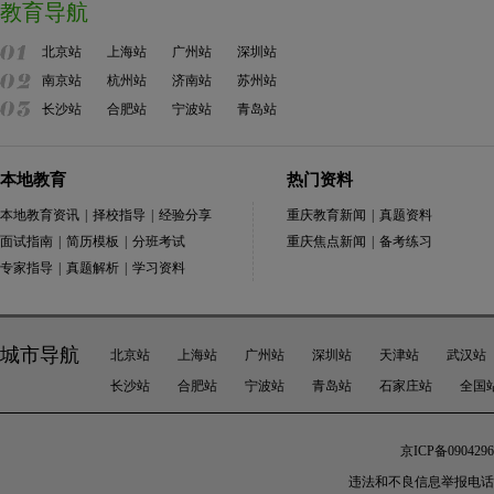
教育导航
北京站
上海站
广州站
深圳站
南京站
杭州站
济南站
苏州站
长沙站
合肥站
宁波站
青岛站
本地教育
热门资料
本地教育资讯
|
择校指导
|
经验分享
重庆教育新闻
|
真题资料
面试指南
|
简历模板
|
分班考试
重庆焦点新闻
|
备考练习
专家指导
|
真题解析
|
学习资料
城市导航
北京站
上海站
广州站
深圳站
天津站
武汉站
长沙站
合肥站
宁波站
青岛站
石家庄站
全国
京ICP备0904296
违法和不良信息举报电话：010-