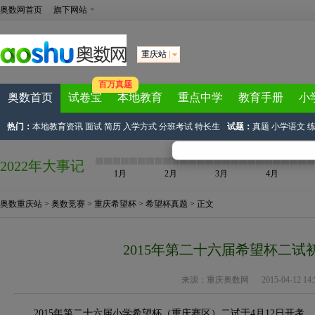
奥数网首页
旗下网站
重庆站
百万真题
奥数首页
试卷宝
本地教育
重点中学
教育手册
小
热门：
本地教育资讯
面试
简历
入学方式
分班考试
特长生
试题：
真题
小学语文
2022年大事记
1月
2月
3月
4月
奥数重庆站
>
奥数竞赛
>
重庆希望杯
>
希望杯真题
> 正文
2015年第二十六届希望杯二试
来源：
重庆奥数网
2015-04-12 14:5
2015年第二十六届小学希望杯（重庆赛区）二试于4月12日开考