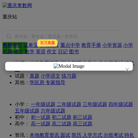
重庆站
百万真题
奥数首页
试卷宝
本地教育
重点中学
教育手册
小学资源
小学
搜索
试题
语文
数学
英语
作文
日记
图书
热门：
本地教育资讯
面试
简历
入学方式
分班考试
特长
×
生
试题：
真题
小学语文
练习题
其他：
学区房
专家指导
小学：
一年级试题
二年级试题
三年级试题
四年级试题
五年级试题
六年级试题
初中：
初一试题
初二试题
初三试题
高中：
高一试题
高二试题
高三试题
资讯：
本地教育资讯
面试
简历
入学方式
分班考试
特长