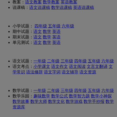
教案：
语文教案
数学教案
英语教案
说课稿：
语文说课稿
数学说课稿
英语说课稿
小学试题：
四年级
五年级
六年级
期中试题：
语文
数学
英语
期末试题：
语文
数学
英语
单元测试：
语文
数学
英语
语文试题：
一年级
二年级
三年级
四年级
五年级
六年级
语文考点：
小学课文
语文作文
语文阅读
文言文翻译
文
学常识
语法修辞
语文字词
语文辅导
语文资源
数学试题：
一年级
二年级
三年级
四年级
五年级
六年级
数学乐园：
趣味数学
数学公式
数学智力题
数学小神探
数学故事
数学大师
数学文化
数学游戏
数学手抄报
数学
资源库