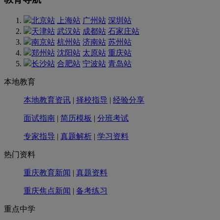
北京站
上海站
广州站
深圳站
天津站
武汉站
成都站
石家庄站
南京站
杭州站
济南站
苏州站
郑州站
沈阳站
太原站
重庆站
长沙站
合肥站
宁波站
青岛站
本地教育
本地教育资讯
|
择校指导
|
经验分享
面试指南
|
简历模板
|
分班考试
专家指导
|
真题解析
|
学习资料
热门资料
重庆教育新闻
|
真题资料
重庆焦点新闻
|
备考练习
重点中学