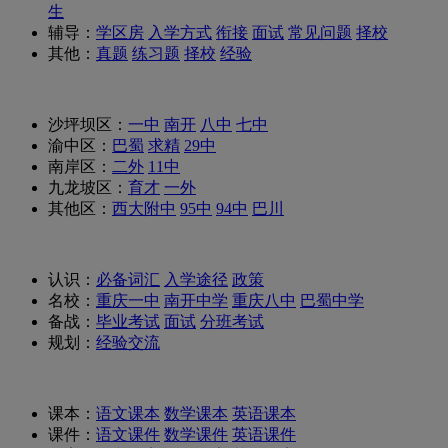
生
辅导：
学区房
入学方式
衔接
面试
常见问题
择校
其他：
真题
练习题
择校
经验
沙坪坝区：
一中
南开
八中
七中
渝中区：
巴蜀
求精
29中
南岸区：
二外
11中
九龙坡区：
育才
一外
其他区：
西大附中
95中
94中
巴川
认识：
必备词汇
入学途径
政策
名校：
重庆一中
南开中学
重庆八中
巴蜀中学
备战：
毕业考试
面试
分班考试
规划：
经验交流
课本：
语文课本
数学课本
英语课本
课件：
语文课件
数学课件
英语课件