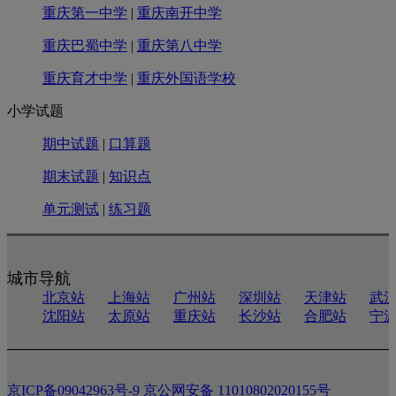
重庆第一中学
|
重庆南开中学
重庆巴蜀中学
|
重庆第八中学
重庆育才中学
|
重庆外国语学校
小学试题
期中试题
|
口算题
期末试题
|
知识点
单元测试
|
练习题
城市导航
北京站
上海站
广州站
深圳站
天津站
武
沈阳站
太原站
重庆站
长沙站
合肥站
宁
京ICP备09042963号-9
京公网安备 11010802020155号